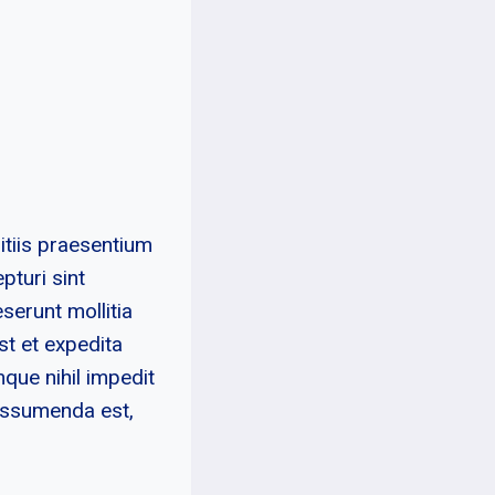
itiis praesentium
pturi sint
eserunt mollitia
st et expedita
que nihil impedit
assumenda est,