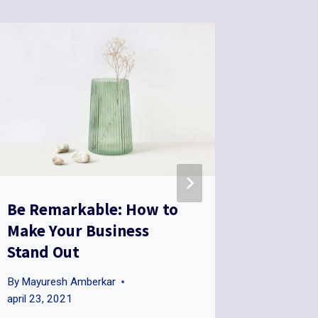
Be Remarkable: How to
Tools a
Make Your Business
Succes
Stand Out
Your S
By
Mayuresh Amberkar
By
Mayure
april 23, 2021
april 23, 2