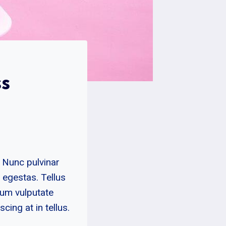
ss
. Nunc pulvinar
 egestas. Tellus
ium vulputate
ing at in tellus.