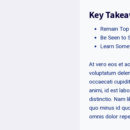
Key Take
Remain Top
Be Seen to S
Learn Some
At vero eos et a
voluptatum delen
occaecati cupidit
animi, id est la
distinctio. Nam l
quo minus id qu
omnis dolor repe