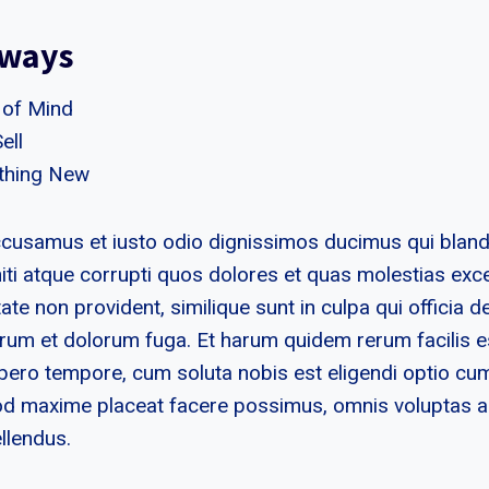
aways
 of Mind
ell
thing New
ccusamus et iusto odio dignissimos ducimus qui bland
iti atque corrupti quos dolores et quas molestias exce
ate non provident, similique sunt in culpa qui officia d
borum et dolorum fuga. Et harum quidem rerum facilis e
ibero tempore, cum soluta nobis est eligendi optio cum
od maxime placeat facere possimus, omnis voluptas 
llendus.