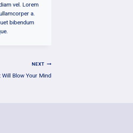
 diam vel. Lorem
 ullamcorper a.
iquet bibendum
que.
NEXT
 Will Blow Your Mind