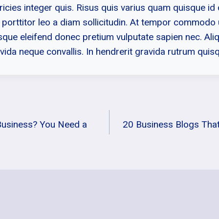
ricies integer quis. Risus quis varius quam quisque id
t porttitor leo a diam sollicitudin. At tempor commodo
sque eleifend donec pretium vulputate sapien nec. Al
avida neque convallis. In hendrerit gravida rutrum quis
igasjon
Business? You Need a
20 Business Blogs That