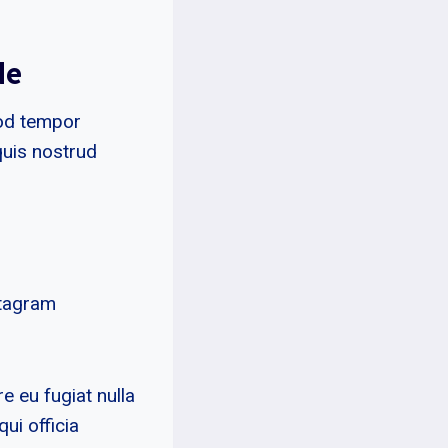
de
mod tempor
quis nostrud
stagram
re eu fugiat nulla
ui officia