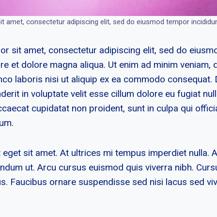
t amet, consectetur adipiscing elit, sed do eiusmod tempor incididunt
r sit amet, consectetur adipiscing elit, sed do eius
bore et dolore magna aliqua. Ut enim ad minim veniam, 
mco laboris nisi ut aliquip ex ea commodo consequat. D
erit in voluptate velit esse cillum dolore eu fugiat null
caecat cupidatat non proident, sunt in culpa qui offici
rum.
t eget sit amet. At ultrices mi tempus imperdiet nulla.
bendum ut. Arcu cursus euismod quis viverra nibh. Cur
s. Faucibus ornare suspendisse sed nisi lacus sed viv