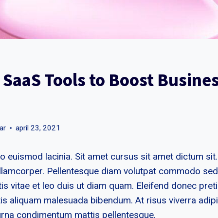
 SaaS Tools to Boost Busine
ar
april 23, 2021
o euismod lacinia. Sit amet cursus sit amet dictum sit
 ullamcorper. Pellentesque diam volutpat commodo sed
is vitae et leo duis ut diam quam. Eleifend donec pret
is aliquam malesuada bibendum. At risus viverra adipisc
t urna condimentum mattis pellentesque.