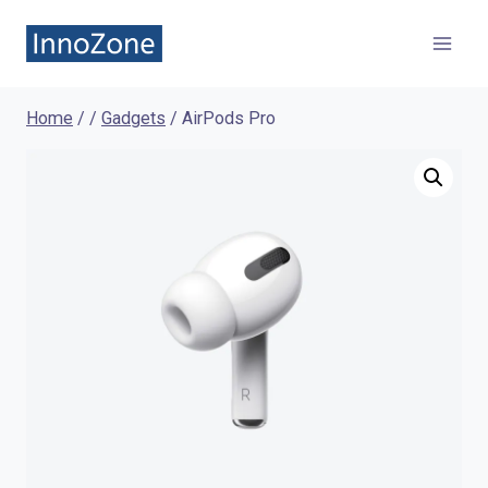
Skip
to
content
Home
/
/
Gadgets
/
AirPods Pro