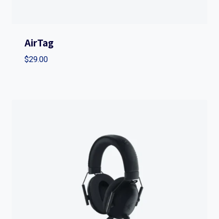
AirTag
$
29.00