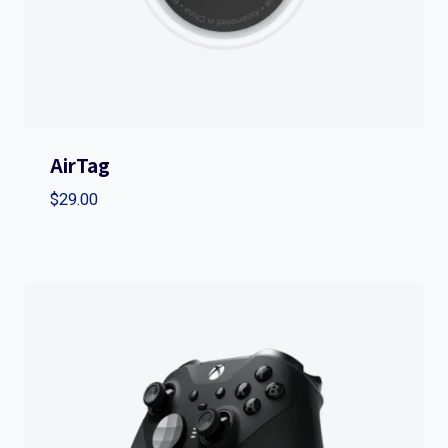
AirTag
$
29.00