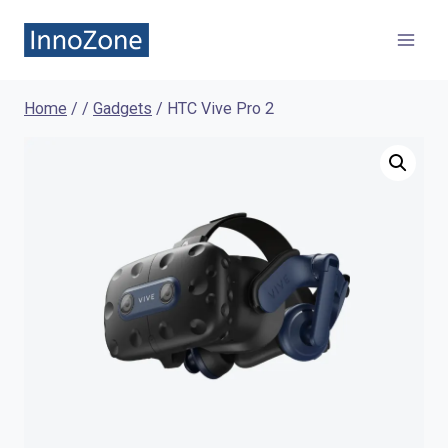
Skip
to
content
Home
/
/
Gadgets
/
HTC Vive Pro 2